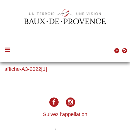
Skip
to
content
face
I
affiche-
affiche-A3-2022[1]
A3-
facebook
Instagram
2022[1]
Suivez l'appellation