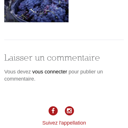
@
Rachael
McKenna
Laisser un commentaire
Vous devez
vous connecter
pour publier un
2011
commentaire.
(2)
facebook
Instagram
Suivez l'appellation