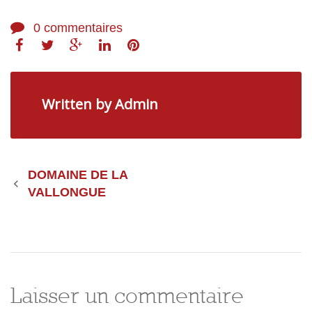
0
commentaires
Facebook
Twitter
Google+
LinkedIn
Pinterest
Written by
Admin
Navigation
DOMAINE DE LA
VALLONGUE
de
l’article
Laisser un commentaire